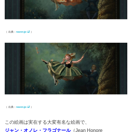
（ 出典：
naver.jp
）
（ 出典：
naver.jp
）
この絵画は実在する大変有名な絵画で、
ジャン・オノレ・フラゴナール
（Jean Honore