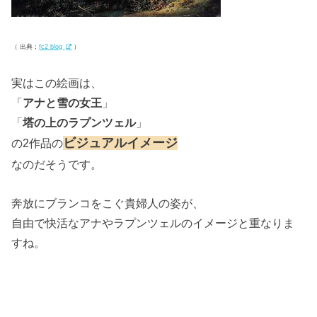
（ 出典：
fc2 blog
）
実はこの絵画は、
「
アナと雪の女王
」
「
塔の上のラプンツェル
」
ビジュアルイメージ
の2作品の
なのだそうです。
奔放にブランコをこぐ貴婦人の姿が、
自由で快活なアナやラプンツェルのイメージと重なりま
すね。