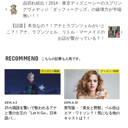
品切れ続出！2014・東京ディズニーシーのスプリン
グヴォヤッジ「ダッフィーグッズ」の破壊力が半端
無い！！
【話題】本当なの？！アナとラプンツェルがいと
こ？！アナ、ラプンツェル、リトル・マーメイドの
お話が繋がっている？！
RECOMMEND
こちらの記事も人気です。
ディズニー映画
ディズニー映画
2014.4.3
2014.6.12
25カ国語を繋いで歌われるアナ
実写版・「美女と野獣」ベル役は
と雪の女王の「Let It Go」日本
エマ・ワトソン？！気になる他の
語バ…
キャストは？！