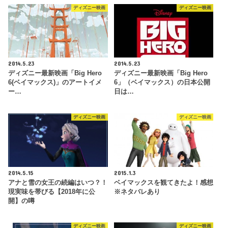
ディズニー映画
ディズニー映画
2014.5.23
2014.5.23
ディズニー最新映画「Big Hero
ディズニー最新映画「Big Hero
6(ベイマックス)」のアートイメ
6」（ベイマックス）の日本公開
ー…
日は…
ディズニー映画
ディズニー映画
2014.5.15
2015.1.3
アナと雪の女王の続編はいつ？！
ベイマックスを観てきたよ！感想
現実味を帯びる【2018年に公
※ネタバレあり
開】の噂
ディズニー映画
ディズニー映画