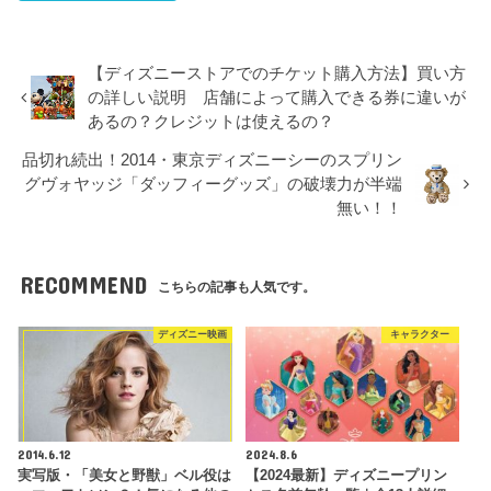
【ディズニーストアでのチケット購入方法】買い方
の詳しい説明 店舗によって購入できる券に違いが
あるの？クレジットは使えるの？
品切れ続出！2014・東京ディズニーシーのスプリン
グヴォヤッジ「ダッフィーグッズ」の破壊力が半端
無い！！
RECOMMEND
こちらの記事も人気です。
ディズニー映画
キャラクター
2014.6.12
2024.8.6
実写版・「美女と野獣」ベル役は
【2024最新】ディズニープリン