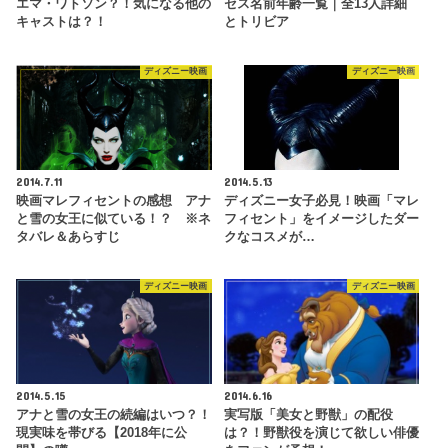
エマ・ワトソン？！気になる他の
セス名前年齢一覧｜全13人詳細
キャストは？！
とトリビア
ディズニー映画
ディズニー映画
2014.7.11
2014.5.13
映画マレフィセントの感想 アナ
ディズニー女子必見！映画「マレ
と雪の女王に似ている！？ ※ネ
フィセント」をイメージしたダー
タバレ＆あらすじ
クなコスメが…
ディズニー映画
ディズニー映画
2014.5.15
2014.6.16
アナと雪の女王の続編はいつ？！
実写版「美女と野獣」の配役
現実味を帯びる【2018年に公
は？！野獣役を演じて欲しい俳優