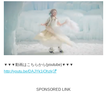
▼▼▼動画はこちらから(youtube)▼▼▼
http://youtu.be/DAJYk1jOhzk
SPONSORED LINK