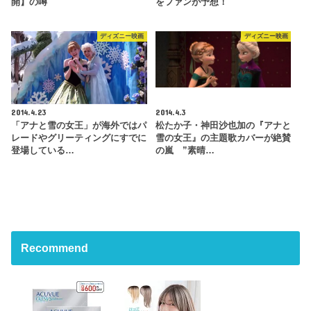
開】の噂
をファンが予想！
ディズニー映画
ディズニー映画
2014.4.23
2014.4.3
「アナと雪の女王」が海外ではパ
松たか子・神田沙也加の『アナと
レードやグリーティングにすでに
雪の女王』の主題歌カバーが絶賛
登場している…
の嵐 ”素晴…
Recommend