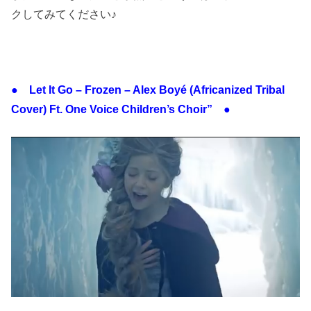
クしてみてください♪
● Let It Go – Frozen – Alex Boyé (Africanized Tribal
Cover) Ft. One Voice Children’s Choir” ●