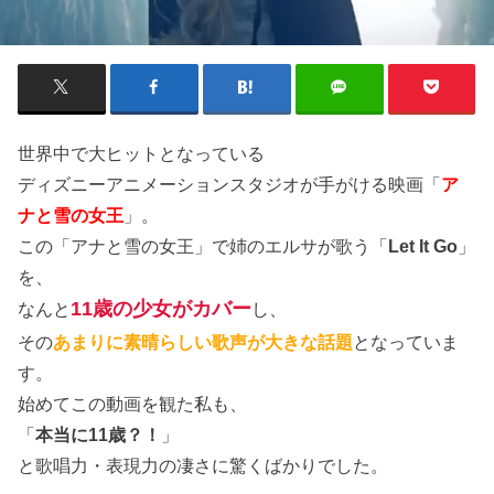
世界中で大ヒットとなっている
ディズニーアニメーションスタジオが手がける映画「
ア
ナと雪の女王
」。
この「アナと雪の女王」で姉のエルサが歌う「
Let It Go
」
を、
11歳の少女がカバー
なんと
し、
その
あまりに素晴らしい歌声が大きな話題
となっていま
す。
始めてこの動画を観た私も、
「
本当に11歳？！
」
と歌唱力・表現力の凄さに驚くばかりでした。