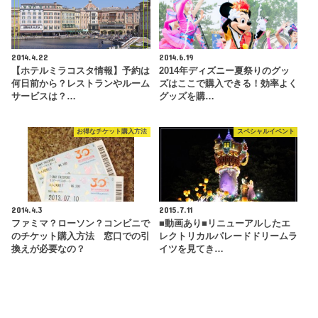
2014.4.22
2014.6.19
【ホテルミラコスタ情報】予約は
2014年ディズニー夏祭りのグッ
何日前から？レストランやルーム
ズはここで購入できる！効率よく
サービスは？…
グッズを購…
お得なチケット購入方法
スペシャルイベント
2014.4.3
2015.7.11
ファミマ？ローソン？コンビニで
■動画あり■リニューアルしたエ
のチケット購入方法 窓口での引
レクトリカルパレードドリームラ
換えが必要なの？
イツを見てき…