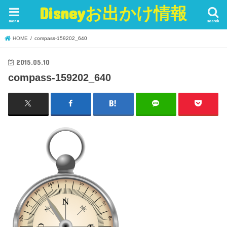
Disneyお出かけ情報
menu
search
HOME
compass-159202_640
2015.05.10
compass-159202_640