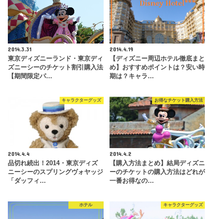
2014.3.31
2014.4.19
東京ディズニーランド・東京ディ
【ディズニー周辺ホテル徹底まと
ズニーシーのチケット割引購入法
め】おすすめポイントは？安い時
【期間限定パ…
期は？キャラ…
キャラクターグッズ
お得なチケット購入方法
2014.4.4
2014.4.2
品切れ続出！2014・東京ディズ
【購入方法まとめ】結局ディズニ
ニーシーのスプリングヴォヤッジ
ーのチケットの購入方法はどれが
「ダッフィ…
一番お得なの…
ホテル
キャラクターグッズ