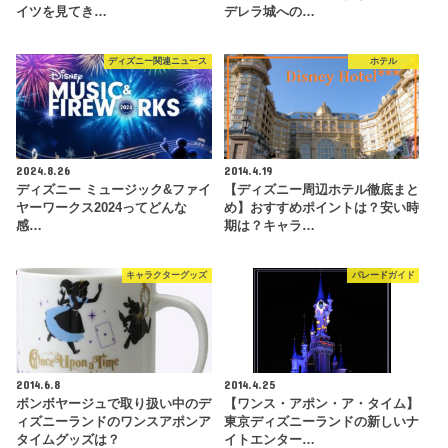
イツを見てき…
デレラ城への…
ディズニー関連ニュース
ホテル
2024.8.26
2014.4.19
ディズニー ミュージック&ファイ
【ディズニー周辺ホテル徹底まと
ヤーワークス2024ってどんな
め】おすすめポイントは？安い時
感…
期は？キャラ…
キャラクターグッズ
パレードガイド
2014.6.8
2014.4.25
ボンボヤージュで取り扱い中のデ
【ワンス・アポン・ア・タイム】
ィズニーランドのワンスアポンア
東京ディズニーランドの新しいナ
タイムグッズは？
イトエンター…