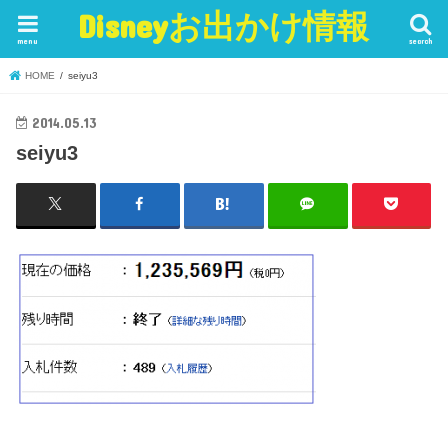
Disneyお出かけ情報
menu
search
HOME
seiyu3
2014.05.13
seiyu3