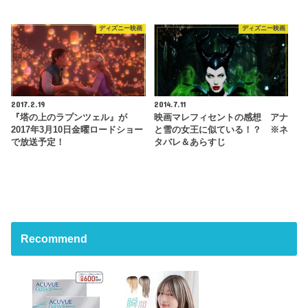
ディズニー映画
ディズニー映画
2017.2.19
2014.7.11
『塔の上のラプンツェル』が
映画マレフィセントの感想 アナ
2017年3月10日金曜ロードショー
と雪の女王に似ている！？ ※ネ
で放送予定！
タバレ＆あらすじ
Recommend