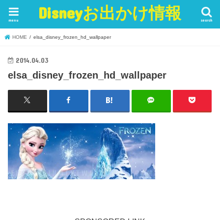
Disneyお出かけ情報
menu
search
HOME
elsa_disney_frozen_hd_wallpaper
2014.04.03
elsa_disney_frozen_hd_wallpaper