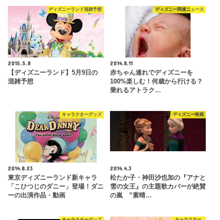
ディズニーランド混雑予想
ディズニー関連ニュース
2015.5.8
2014.8.11
【ディズニーランド】5月9日の
赤ちゃん連れでディズニーを
混雑予想
100%楽しむ！何歳から行ける？
乗れるアトラク…
キャラクターグッズ
ディズニー映画
2014.8.23
2014.4.3
東京ディズニーランド新キャラ
松たか子・神田沙也加の『アナと
「こひつじのダニー」登場！ダニ
雪の女王』の主題歌カバーが絶賛
ーの出演作品・動画
の嵐 ”素晴…
キャラクターグッズ
キャラクター