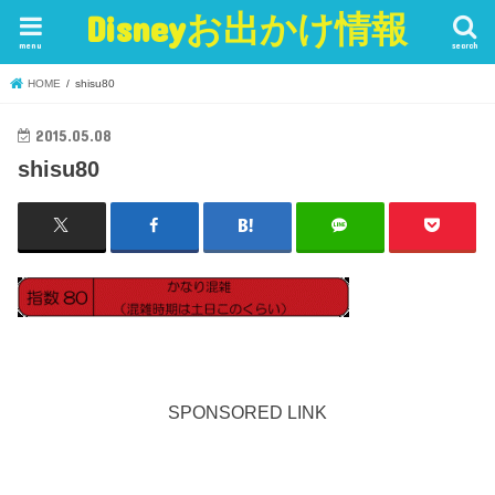
Disneyお出かけ情報
menu
search
HOME
shisu80
2015.05.08
shisu80
SPONSORED LINK