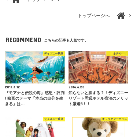
トップページへ
RECOMMEND
こちらの記事も人気です。
ディズニー映画
ホテル
2017.3.12
2014.4.20
『モアナと伝説の海』感想・評判
知らないと損する？！ディズニー
/ 映画のテーマ「本当の自分を生
リゾート周辺ホテル宿泊のメリッ
きる」は…
ト厳選5！！
ディズニー映画
キャラクターグッズ