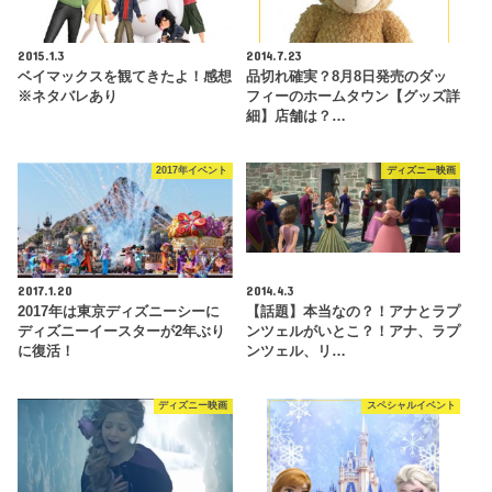
2015.1.3
2014.7.23
ベイマックスを観てきたよ！感想
品切れ確実？8月8日発売のダッ
※ネタバレあり
フィーのホームタウン【グッズ詳
細】店舗は？…
2017年イベント
ディズニー映画
2017.1.20
2014.4.3
2017年は東京ディズニーシーに
【話題】本当なの？！アナとラプ
ディズニーイースターが2年ぶり
ンツェルがいとこ？！アナ、ラプ
に復活！
ンツェル、リ…
ディズニー映画
スペシャルイベント