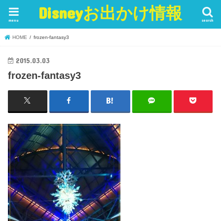
Disneyお出かけ情報
menu
search
HOME
frozen-fantasy3
2015.03.03
frozen-fantasy3