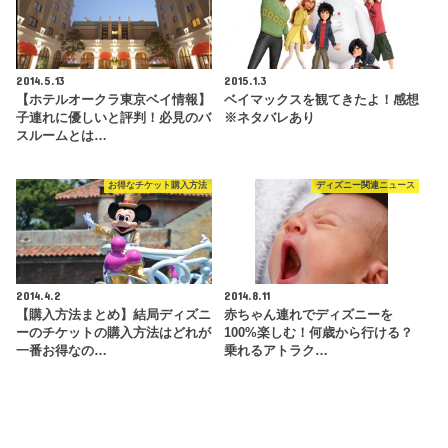
2014.5.13
2015.1.3
【ホテルオークラ東京ベイ情報】
ベイマックスを観てきたよ！感想
子連れに優しいと評判！必見のバ
※ネタバレあり
スルームとは…
お得なチケット購入方法
ディズニー関連ニュース
2014.4.2
2014.8.11
【購入方法まとめ】結局ディズニ
赤ちゃん連れでディズニーを
ーのチケットの購入方法はどれが
100%楽しむ！何歳から行ける？
一番お得なの…
乗れるアトラク…