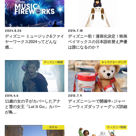
2024.8.26
2014.7.18
ディズニー ミュージック&ファイ
ディズニー初！漫画化決定！映画
ヤーワークス2024ってどんな
ベイマックスの日本語吹替え声優
感…
は誰になるのか？
ディズニー映画
キャラクターグッズ
2014.4.6
2015.7.9
11歳の女の子がカバーしたアナ
ディズニーシーで開催中♪ジャー
と雪の女王「Let It Go」カバー
ニーウィズダッフィーグッズ詳細
が鳥…
ホテル
ディズニー映画