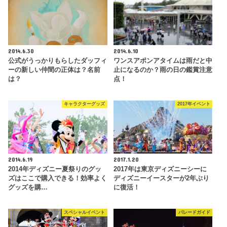
2014.6.30
2014.6.10
公式がうっかりもらしたダッフィ
ワンスアポンアタイムは雨だと中
ーの新しい仲間の正体は？名前
止になるのか？雨の日の鑑賞注意
は？
点！
キャラクターグッズ
2017年イベント
2014.6.19
2017.1.20
2014年ディズニー夏祭りのグッ
2017年は東京ディズニーシーに
ズはここで購入できる！効率よく
ディズニーイースターが2年ぶり
グッズを購…
に復活！
スペシャルイベント
パレードガイド