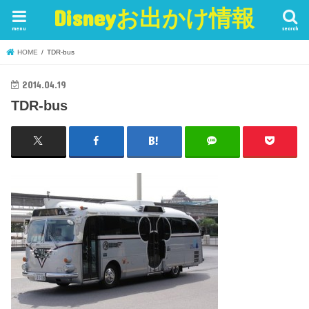
Disneyお出かけ情報
menu
search
HOME
TDR-bus
2014.04.19
TDR-bus