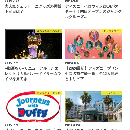
2014.7.23
2014.9.8
大人気ジェラトーニグッズの再販
ディズニーハロウィン2014がス
予定日は？
タート！同日オープンのジャング
ルクルーズ…
スペシャルイベント
キャラクター
2015.7.11
2024.8.6
■動画あり■リニューアルしたエ
【2024最新】ディズニープリン
レクトリカルパレードドリームラ
セス名前年齢一覧｜全13人詳細
イツを見てき…
とトリビア
キャラクターグッズ
ホテル
2015.7.9
2014.4.24