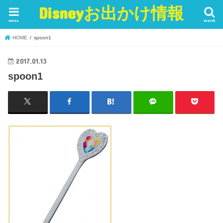
Disneyお出かけ情報
menu
search
HOME
spoon1
2017.01.13
spoon1