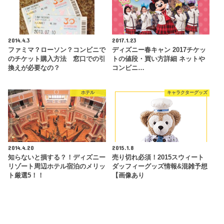
2014.4.3
2017.1.23
ファミマ？ローソン？コンビニで
ディズニー春キャン 2017チケッ
のチケット購入方法 窓口での引
トの値段・買い方詳細 ネットや
換えが必要なの？
コンビニ…
ホテル
キャラクターグッズ
2014.4.20
2015.1.8
知らないと損する？！ディズニー
売り切れ必須！2015スウィート
リゾート周辺ホテル宿泊のメリッ
ダッフィーグッズ情報&混雑予想
ト厳選5！！
【画像あり