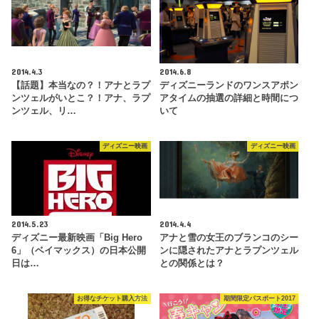
2014.4.3
2014.6.8
【話題】本当なの？！アナとラプ
ディズニーランドのワンスアポン
ンツェルがいとこ？！アナ、ラプ
アタイムの抽選の詳細と時間につ
ンツェル、リ…
いて
ディズニー映画
ディズニー映画
2014.5.23
2014.4.4
ディズニー最新映画「Big Hero
アナと雪の女王のブランコのシー
6」（ベイマックス）の日本公開
ンに隠されたアナとラプンツェル
日は…
との関係とは？
お得なチケット購入方法
期間限定パスポート2017