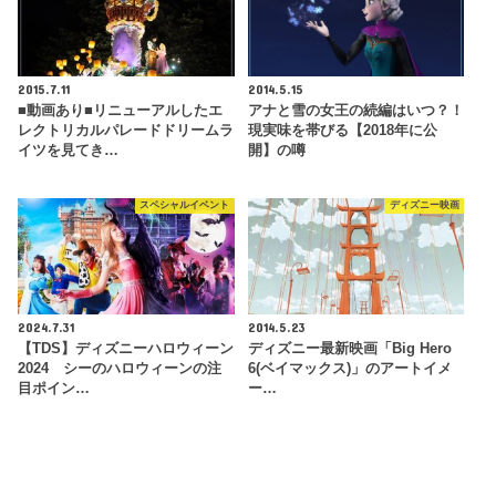
2015.7.11
2014.5.15
■動画あり■リニューアルしたエ
アナと雪の女王の続編はいつ？！
レクトリカルパレードドリームラ
現実味を帯びる【2018年に公
イツを見てき…
開】の噂
スペシャルイベント
ディズニー映画
2024.7.31
2014.5.23
【TDS】ディズニーハロウィーン
ディズニー最新映画「Big Hero
2024 シーのハロウィーンの注
6(ベイマックス)」のアートイメ
目ポイン…
ー…