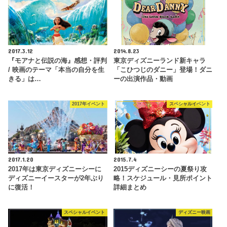
2017.3.12
2014.8.23
『モアナと伝説の海』感想・評判
東京ディズニーランド新キャラ
/ 映画のテーマ「本当の自分を生
「こひつじのダニー」登場！ダニ
きる」は…
ーの出演作品・動画
2017年イベント
スペシャルイベント
2017.1.20
2015.7.4
2017年は東京ディズニーシーに
2015ディズニーシーの夏祭り攻
ディズニーイースターが2年ぶり
略！スケジュール・見所ポイント
に復活！
詳細まとめ
スペシャルイベント
ディズニー映画