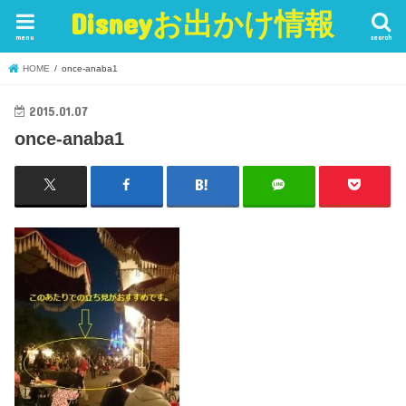
Disneyお出かけ情報
menu
search
HOME
once-anaba1
2015.01.07
once-anaba1