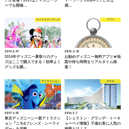
アが登場！2017はディズニーシ
ヤーワークス2024ってどんな
ーでも開催…
感…
キャラクターグッズ
アプリ
2014.6.19
2015.5.10
2014年ディズニー夏祭りのグッ
お勧めディズニー無料アプリ★地
ズはここで購入できる！効率よく
図や待ち時間をリアルタイム検
グッズを購…
索！
アトラクション
ホテル
2017.4.10
2014.5.7
東京ディズニーシー新アトラクシ
【シェラトン・グランデ・トーキ
ョン『ニモ&フレンズ・シーライ
ョーベイ情報】子連れ客に人気の
ダー』を攻略…
秘密とは！？…