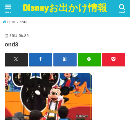
Disneyお出かけ情報
menu
search
HOME
ond3
2014.04.29
ond3