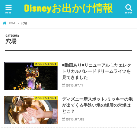
Disneyお出かけ情報
menu
search
HOME
穴場
穴場
スペシャルイベント
■動画あり■リニューアルしたエレク
トリカルパレードドリームライツを
見てきました
2015.07.11
スペシャルイベント
ディズニー新スポット♪ミッキーの泡
が出てくる手洗い場の場所の穴場は
どこ？
2015.07.02