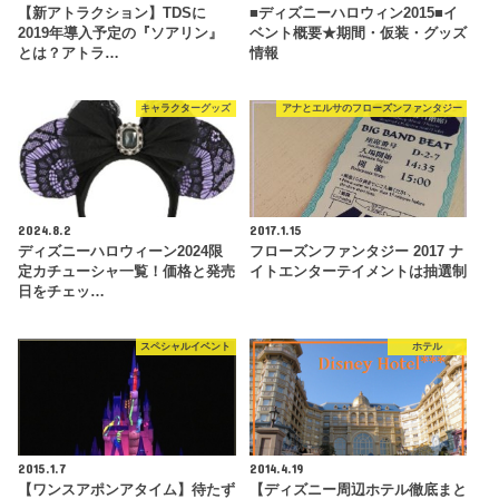
【新アトラクション】TDSに
■ディズニーハロウィン2015■イ
2019年導入予定の『ソアリン』
ベント概要★期間・仮装・グッズ
とは？アトラ…
情報
キャラクターグッズ
アナとエルサのフローズンファンタジー
2024.8.2
2017.1.15
ディズニーハロウィーン2024限
フローズンファンタジー 2017 ナ
定カチューシャ一覧！価格と発売
イトエンターテイメントは抽選制
日をチェッ…
スペシャルイベント
ホテル
2015.1.7
2014.4.19
【ワンスアポンアタイム】待たず
【ディズニー周辺ホテル徹底まと