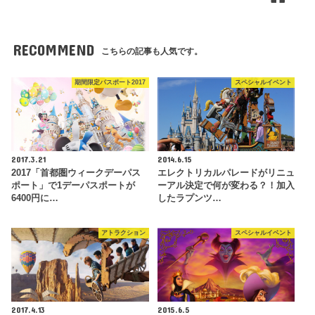
RECOMMEND
こちらの記事も人気です。
期間限定パスポート2017
スペシャルイベント
2017.3.21
2014.6.15
2017「首都圏ウィークデーパス
エレクトリカルパレードがリニュ
ポート」で1デーパスポートが
ーアル決定で何が変わる？！加入
6400円に…
したラプンツ…
アトラクション
スペシャルイベント
2017.4.13
2015.6.5